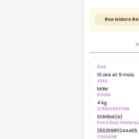
Rue Isidore B
I
ÂGE
10 ans et 9 mois
SEXE
Mâle
POIDS
4 kg
STÉRILISATION
Stérilisé(e)
PUCE ÉLECTRONIQ
250269811244465
COULEUR