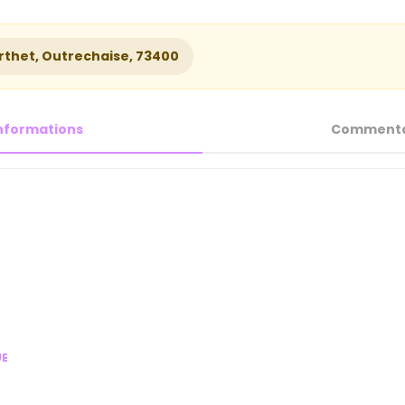
erthet, Outrechaise, 73400
nformations
Commenta
UE