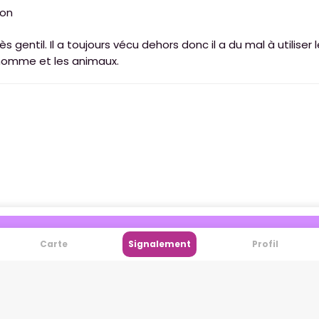
ron
s gentil. Il a toujours vécu dehors donc il a du mal à utiliser les
'homme et les animaux.
Partager cette annonce
Carte
Signalement
Profil